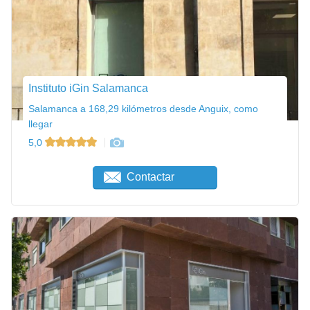
Instituto iGin Salamanca
Salamanca a 168,29 kilómetros desde Anguix, como
llegar
5,0
Contactar