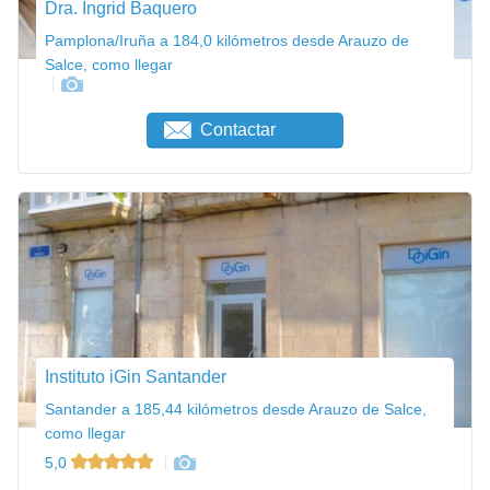
Dra. Ingrid Baquero
Pamplona/Iruña a 184,0 kilómetros desde Arauzo de
Salce, como llegar
Contactar
Instituto iGin Santander
Santander a 185,44 kilómetros desde Arauzo de Salce,
como llegar
5,0