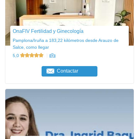
OnaFIV Fertilidad y Ginecología
Pamplona/Iruña a 183,22 kilómetros desde Arauzo de
Salce, como llegar
5,0
Contactar