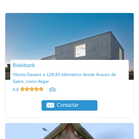
Biokibank
Vitoria-Gasteiz a 128,83 kilómetros desde Arauzo de
Salce, como llegar
4,6
Contactar