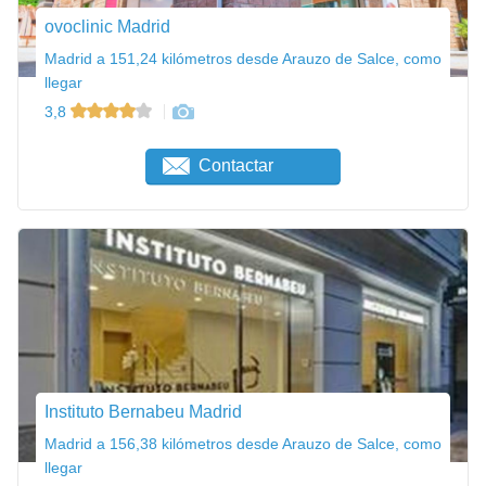
ovoclinic Madrid
Madrid a 151,24 kilómetros desde Arauzo de Salce, como
llegar
3,8
Contactar
Instituto Bernabeu Madrid
Madrid a 156,38 kilómetros desde Arauzo de Salce, como
llegar