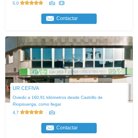
5,0
Contactar
UR CEFIVA
Oviedo a 160,91 kilómetros desde Castrillo de
Riopisuerga, como llegar
4,7
Contactar