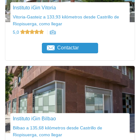
Instituto iGin Vitoria
Vitoria-Gasteiz a 133,93 kilómetros desde Castrillo de
Riopisuerga, como llegar
5,0
Contactar
Instituto iGin Bilbao
Bilbao a 135,68 kilómetros desde Castrillo de
Riopisuerga, como llegar