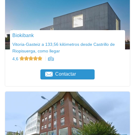
Biokibank
Vitoria-Gasteiz a 133,56 kilómetros desde Castrillo de
Riopisuerga, como llegar
4,6
Contactar