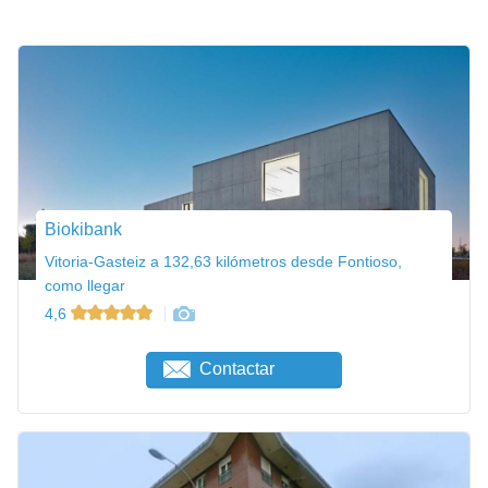
Biokibank
Vitoria-Gasteiz a 132,63 kilómetros desde Fontioso,
como llegar
4,6
Contactar