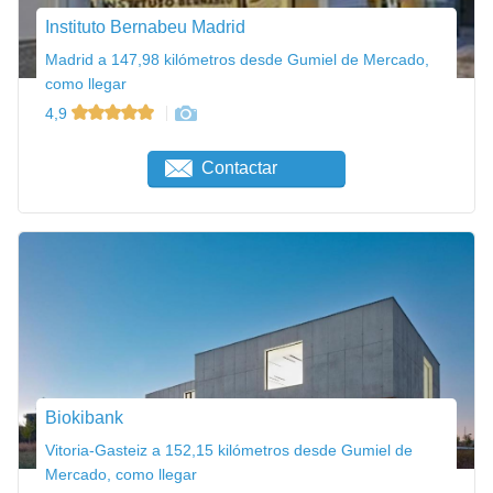
Instituto Bernabeu Madrid
Madrid a 147,98 kilómetros desde Gumiel de Mercado,
como llegar
4,9
Contactar
Biokibank
Vitoria-Gasteiz a 152,15 kilómetros desde Gumiel de
Mercado, como llegar