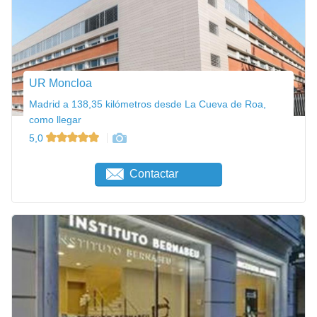
UR Moncloa
Madrid a 138,35 kilómetros desde La Cueva de Roa,
como llegar
5,0
Contactar