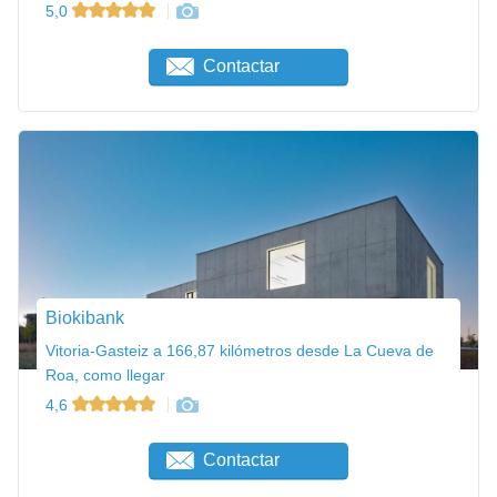
5,0
Contactar
Biokibank
Vitoria-Gasteiz a 166,87 kilómetros desde La Cueva de
Roa, como llegar
4,6
Contactar