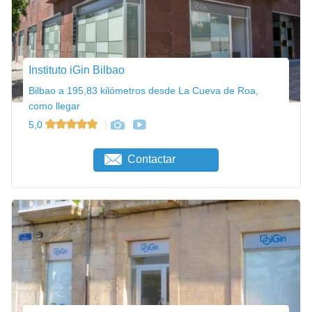
Instituto iGin Bilbao
Bilbao a 195,83 kilómetros desde La Cueva de Roa,
como llegar
5,0
Contactar