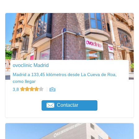
ovoclinic Madrid
Madrid a 133,45 kilómetros desde La Cueva de Roa,
como llegar
3,8
Contactar