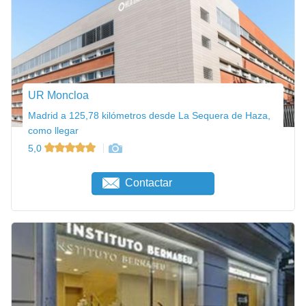
UR Moncloa
Madrid a 125,78 kilómetros desde La Sequera de Haza,
como llegar
5,0
Contactar