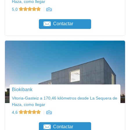
Haza, como llegar
5,0
Contactar
Biokibank
Vitoria-Gasteiz a 170,46 kilómetros desde La Sequera de
Haza, como llegar
4,6
Contactar