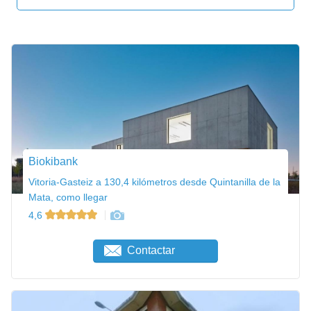
Biokibank
Vitoria-Gasteiz a 130,4 kilómetros desde Quintanilla de la
Mata, como llegar
4,6
Contactar