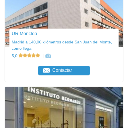
UR Moncloa
Madrid a 140,06 kilómetros desde San Juan del Monte,
como llegar
5,0
Contactar