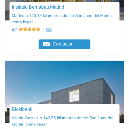
Instituto Bernabeu Madrid
Madrid a 140,19 kilómetros desde San Juan del Monte,
como llegar
4,9
Contactar
Biokibank
Vitoria-Gasteiz a 146,53 kilómetros desde San Juan del
Monte, como llegar