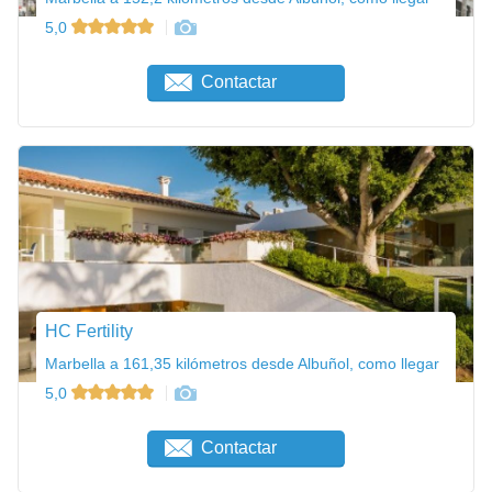
5,0
Contactar
HC Fertility
Marbella a 161,35 kilómetros desde Albuñol, como llegar
5,0
Contactar