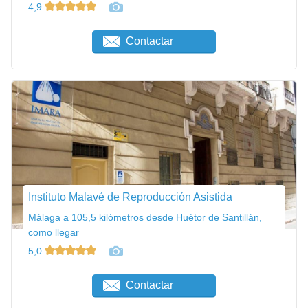
4,9
Contactar
Instituto Malavé de Reproducción Asistida
Málaga a 105,5 kilómetros desde Huétor de Santillán,
como llegar
5,0
Contactar