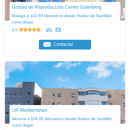
Unidad de Reproducción Centro Gutenberg
Málaga a 103,93 kilómetros desde Huétor de Santillán,
como llegar
5,0
Contactar
UR Mediterráneo
Almería a 104,05 kilómetros desde Huétor de Santillán,
como llegar