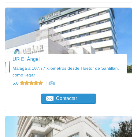
UR El Ángel
Málaga a 107,77 kilómetros desde Huétor de Santillán,
como llegar
5,0
Contactar