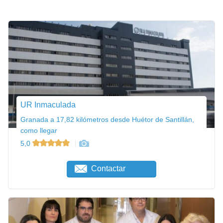
UR Inmaculada
Granada a 17,82 kilómetros desde Huétor de Santillán,
como llegar
5,0
Contactar