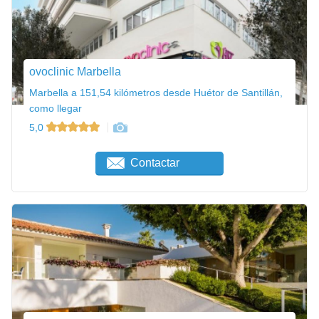
ovoclinic Marbella
Marbella a 151,54 kilómetros desde Huétor de Santillán,
como llegar
5,0
Contactar