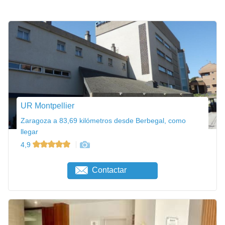
UR Montpellier
Zaragoza a 83,69 kilómetros desde Berbegal, como
llegar
4,9
Contactar