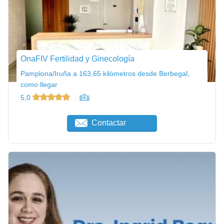
OnaFIV Fertilidad y Ginecología
Pamplona/Iruña a 163,65 kilómetros desde Berbegal,
como llegar
5,0
Contactar