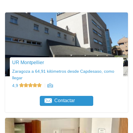
UR Montpellier
Zaragoza a 64,91 kilómetros desde Capdesaso, como
llegar
4,9
Contactar