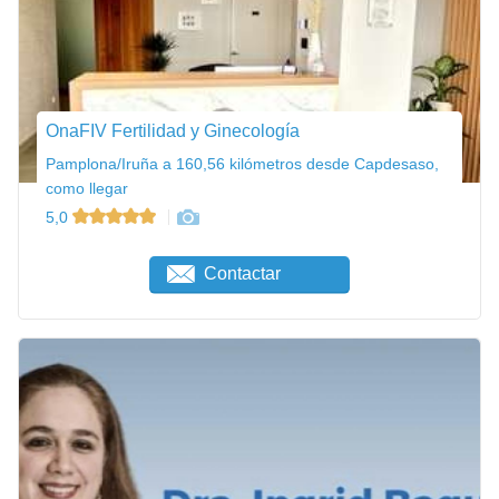
OnaFIV Fertilidad y Ginecología
Pamplona/Iruña a 160,56 kilómetros desde Capdesaso,
como llegar
5,0
Contactar