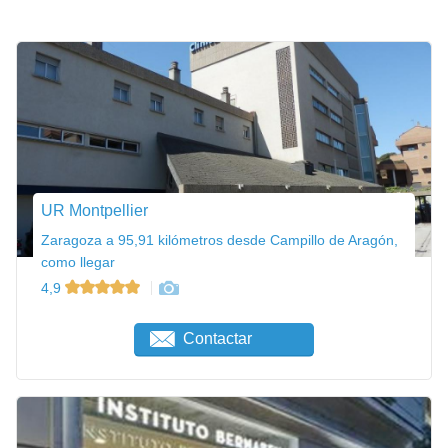
UR Montpellier
Zaragoza a 95,91 kilómetros desde Campillo de Aragón,
como llegar
4,9
Contactar