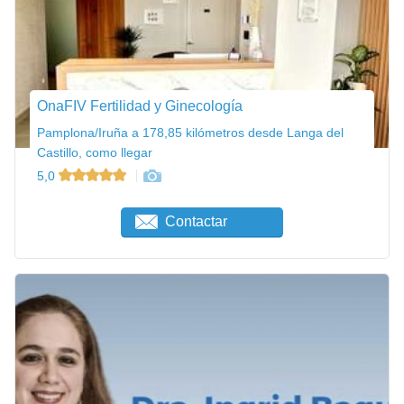
OnaFIV Fertilidad y Ginecología
Pamplona/Iruña a 178,85 kilómetros desde Langa del
Castillo, como llegar
5,0
Contactar