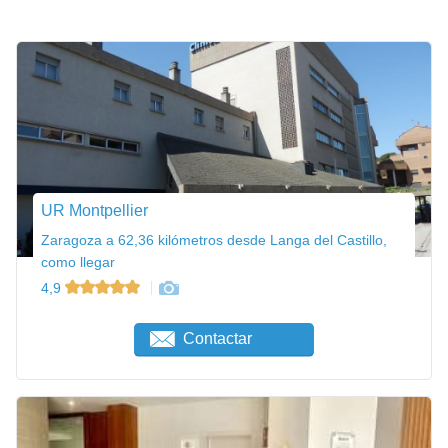
UR Montpellier
Zaragoza a 62,36 kilómetros desde Langa del Castillo,
como llegar
4,9
Contactar