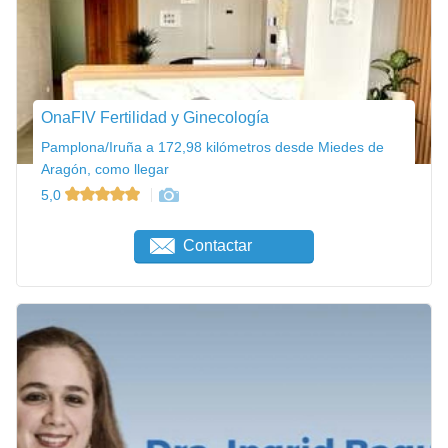
OnaFIV Fertilidad y Ginecología
Pamplona/Iruña a 172,98 kilómetros desde Miedes de
Aragón, como llegar
5,0
Contactar