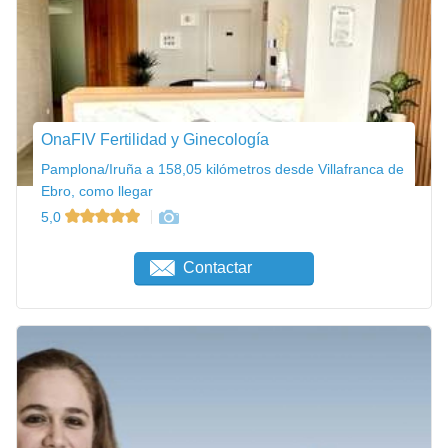
OnaFIV Fertilidad y Ginecología
Pamplona/Iruña a 158,05 kilómetros desde Villafranca de
Ebro, como llegar
5,0
Contactar