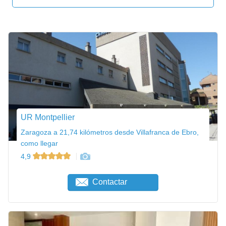
UR Montpellier
Zaragoza a 21,74 kilómetros desde Villafranca de Ebro,
como llegar
4,9
Contactar