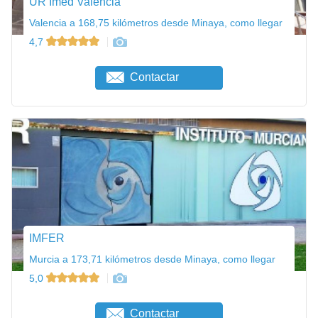
UR Imed Valencia
Valencia a 168,75 kilómetros desde Minaya, como llegar
4,7
Contactar
IMFER
Murcia a 173,71 kilómetros desde Minaya, como llegar
5,0
Contactar