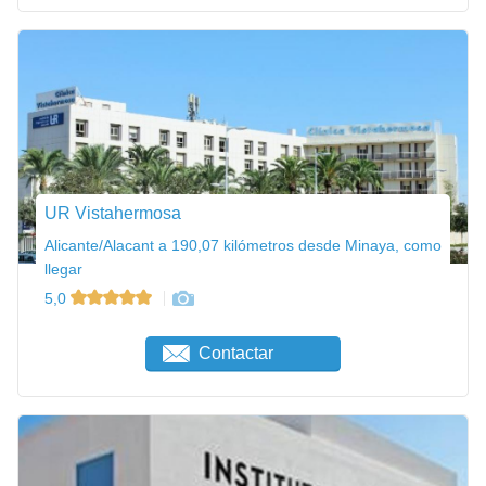
UR Vistahermosa
Alicante/Alacant a 190,07 kilómetros desde Minaya, como
llegar
5,0
Contactar