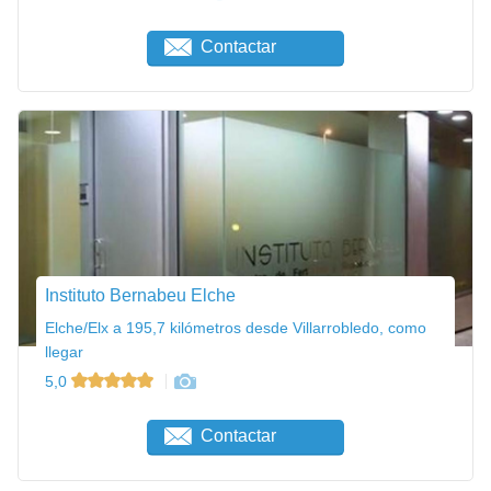
Contactar
Instituto Bernabeu Elche
Elche/Elx a 195,7 kilómetros desde Villarrobledo, como
llegar
5,0
Contactar