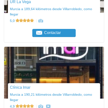
UR La Vega
Murcia a 189,64 kilómetros desde Villarrobledo, como
llegar
5,0
Contactar
Clínica Imar
Murcia a 190,21 kilómetros desde Villarrobledo, como
llegar
4,9