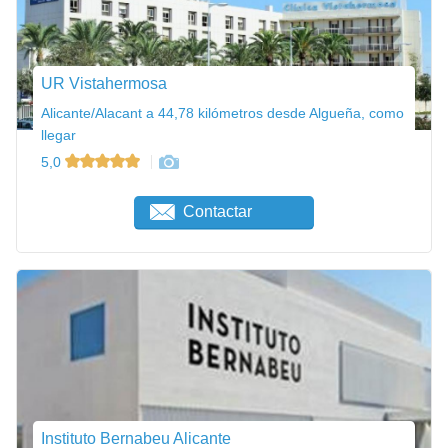
UR Vistahermosa
Alicante/Alacant a 44,78 kilómetros desde Algueña, como
llegar
5,0
Contactar
Instituto Bernabeu Alicante