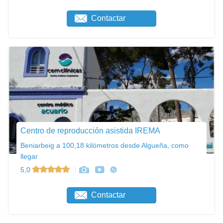
Contactar
Centro de reproducción asistida IREMA
Beniarbeig a 100,18 kilómetros desde Algueña, como
llegar
5,0
Contactar