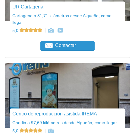
UR Cartagena
Cartagena a 81,71 kilómetros desde Algueña, como
llegar
5,0
Contactar
Centro de reproducción asistida IREMA
Gandia a 97,69 kilómetros desde Algueña, como llegar
5,0