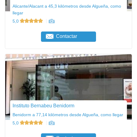
Alicante/Alacant a 45,3 kilómetros desde Algueña, como
llegar
5,0
Contactar
Instituto Bernabeu Benidorm
Benidorm a 77,14 kilómetros desde Algueña, como llegar
5,0