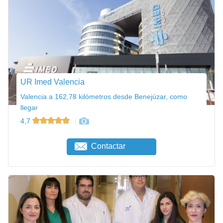
UR Imed Valencia
Valencia a 162,78 kilómetros desde Benejúzar, como
llegar
4,7
Contactar