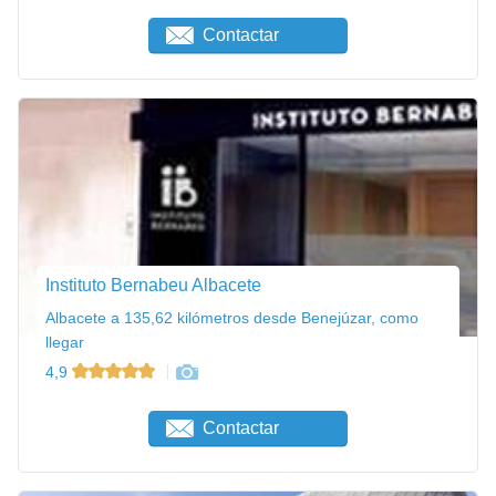
Contactar
Instituto Bernabeu Albacete
Albacete a 135,62 kilómetros desde Benejúzar, como
llegar
4,9
Contactar