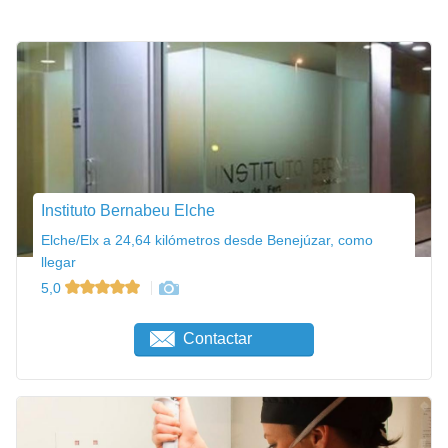
Instituto Bernabeu Elche
Elche/Elx a 24,64 kilómetros desde Benejúzar, como
llegar
5,0
Contactar