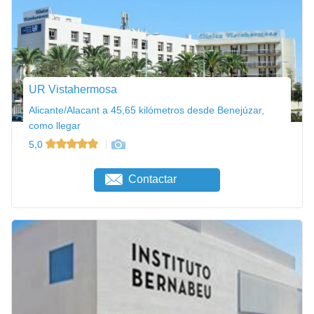
UR Vistahermosa
Alicante/Alacant a 45,65 kilómetros desde Benejúzar,
como llegar
5,0
Contactar