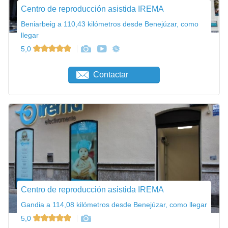
Centro de reproducción asistida IREMA
Beniarbeig a 110,43 kilómetros desde Benejúzar, como
llegar
5,0
Contactar
Centro de reproducción asistida IREMA
Gandia a 114,08 kilómetros desde Benejúzar, como llegar
5,0