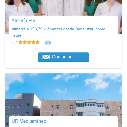
Almería FIV
Almería a 193,79 kilómetros desde Benejúzar, como
llegar
4,7
Contactar
UR Mediterráneo