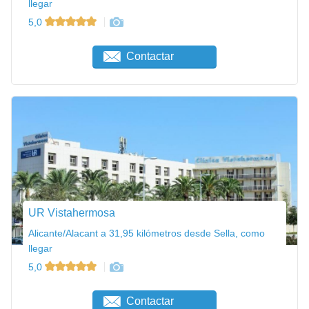
llegar
5,0
Contactar
UR Vistahermosa
Alicante/Alacant a 31,95 kilómetros desde Sella, como
llegar
5,0
Contactar