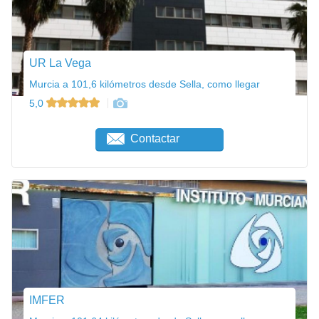
UR La Vega
Murcia a 101,6 kilómetros desde Sella, como llegar
5,0
Contactar
IMFER