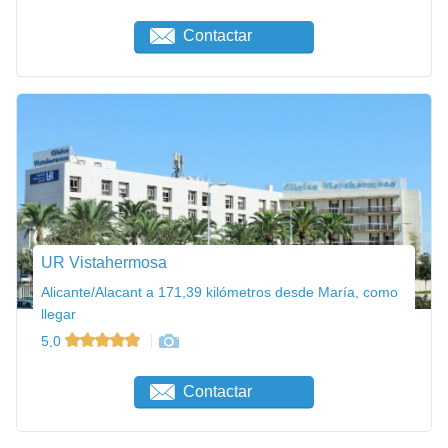
Contactar
UR Vistahermosa
Alicante/Alacant a 171,39 kilómetros desde María, como
llegar
5,0
Contactar