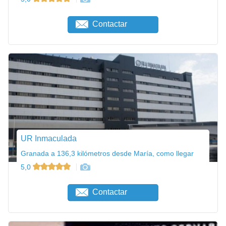
Contactar
UR Inmaculada
Granada a 136,3 kilómetros desde María, como llegar
5,0
Contactar