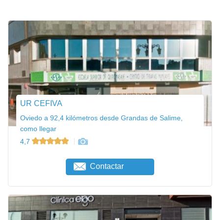
UR CEFIVA
Oviedo a 92,4 kilómetros desde Grandas de Salime,
como llegar
4,7
Contactar