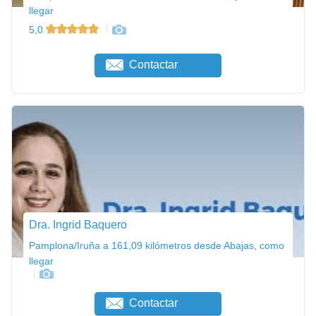
llegar
5,0
Contactar
Dra. Ingrid Baquero
Pamplona/Iruña a 161,09 kilómetros desde Abajas, como
llegar
Contactar