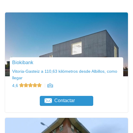
Biokibank
Vitoria-Gasteiz a 110,63 kilómetros desde Albillos, como
llegar
4,6
Contactar