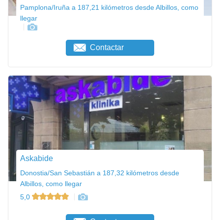
Pamplona/Iruña a 187,21 kilómetros desde Albillos, como
llegar
Contactar
Askabide
Donostia/San Sebastián a 187,32 kilómetros desde
Albillos, como llegar
5,0