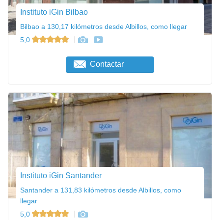
Instituto iGin Bilbao
Bilbao a 130,17 kilómetros desde Albillos, como llegar
5,0
Contactar
Instituto iGin Santander
Santander a 131,83 kilómetros desde Albillos, como
llegar
5,0