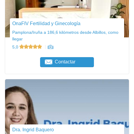
OnaFIV Fertilidad y Ginecología
Pamplona/Iruña a 186,6 kilómetros desde Albillos, como
llegar
5,0
Contactar
Dra. Ingrid Baquero