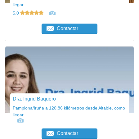
llegar
5,0
Contactar
Dra. Ingrid Baquero
Pamplona/Iruña a 120,86 kilómetros desde Altable, como
llegar
Contactar