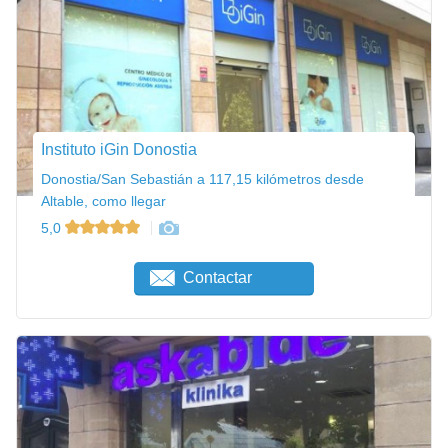
Instituto iGin Donostia
Donostia/San Sebastián a 117,15 kilómetros desde
Altable, como llegar
5,0
Contactar