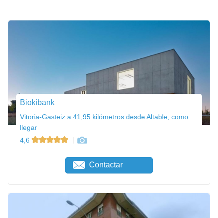
Biokibank
Vitoria-Gasteiz a 41,95 kilómetros desde Altable, como
llegar
4,6
Contactar