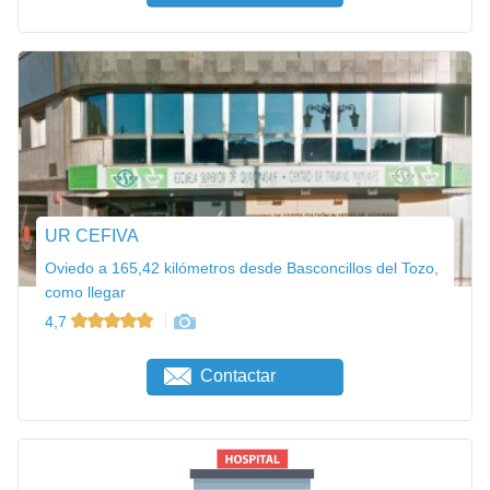
UR CEFIVA
Oviedo a 165,42 kilómetros desde Basconcillos del Tozo,
como llegar
4,7
Contactar