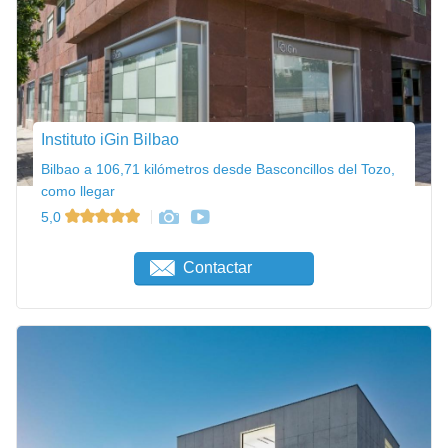
Instituto iGin Bilbao
Bilbao a 106,71 kilómetros desde Basconcillos del Tozo,
como llegar
5,0
Contactar