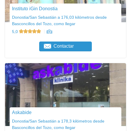
Instituto iGin Donostia
Donostia/San Sebastián a 176,03 kilómetros desde
Basconcillos del Tozo, como llegar
5,0
Contactar
Askabide
Donostia/San Sebastián a 178,3 kilómetros desde
Basconcillos del Tozo, como llegar