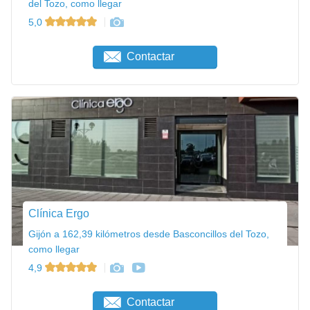
del Tozo, como llegar
5,0
Contactar
Clínica Ergo
Gijón a 162,39 kilómetros desde Basconcillos del Tozo,
como llegar
4,9
Contactar