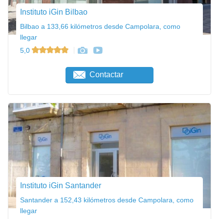
Instituto iGin Bilbao
Bilbao a 133,66 kilómetros desde Campolara, como
llegar
5,0
Contactar
Instituto iGin Santander
Santander a 152,43 kilómetros desde Campolara, como
llegar