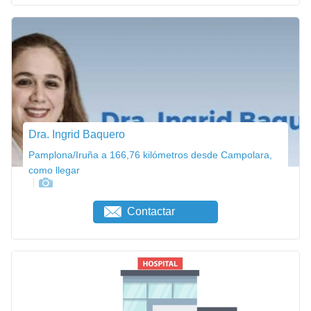
Dra. Ingrid Baquero
Pamplona/Iruña a 166,76 kilómetros desde Campolara,
como llegar
Contactar