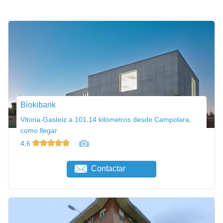
Biokibank
Vitoria-Gasteiz a 101,14 kilómetros desde Campolara,
como llegar
4,6
Contactar