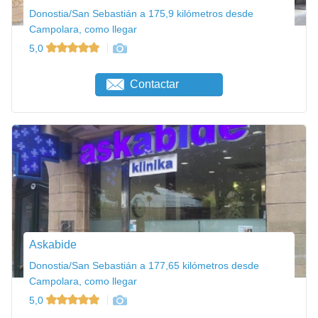
Donostia/San Sebastián a 175,9 kilómetros desde
Campolara, como llegar
5,0
Contactar
Askabide
Donostia/San Sebastián a 177,65 kilómetros desde
Campolara, como llegar
5,0