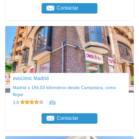
Contactar
ovoclinic Madrid
Madrid a 184,03 kilómetros desde Campolara, como
llegar
3,8
Contactar