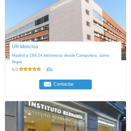
UR Moncloa
Madrid a 189,24 kilómetros desde Campolara, como
llegar
5,0
Contactar