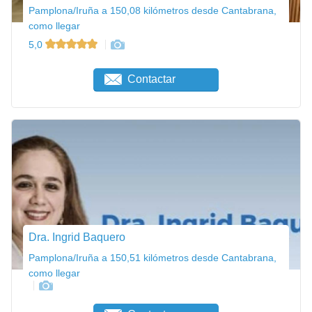
Pamplona/Iruña a 150,08 kilómetros desde Cantabrana,
como llegar
5,0
Contactar
Dra. Ingrid Baquero
Pamplona/Iruña a 150,51 kilómetros desde Cantabrana,
como llegar