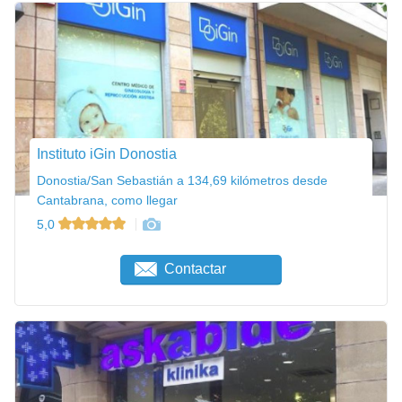
Instituto iGin Donostia
Donostia/San Sebastián a 134,69 kilómetros desde
Cantabrana, como llegar
5,0
Contactar