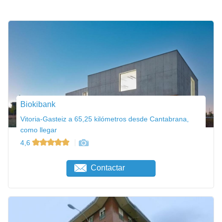
Biokibank
Vitoria-Gasteiz a 65,25 kilómetros desde Cantabrana,
como llegar
4,6
Contactar