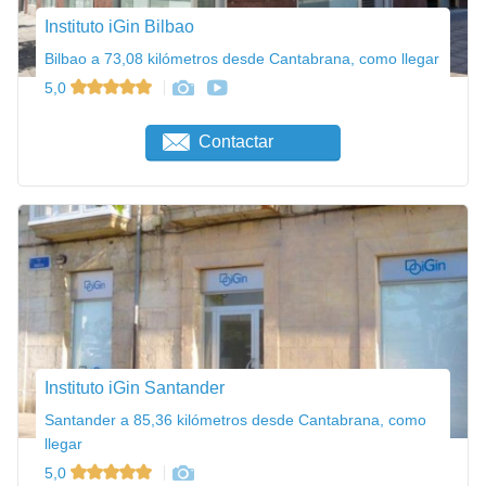
Instituto iGin Bilbao
Bilbao a 73,08 kilómetros desde Cantabrana, como llegar
5,0
Contactar
Instituto iGin Santander
Santander a 85,36 kilómetros desde Cantabrana, como
llegar
5,0