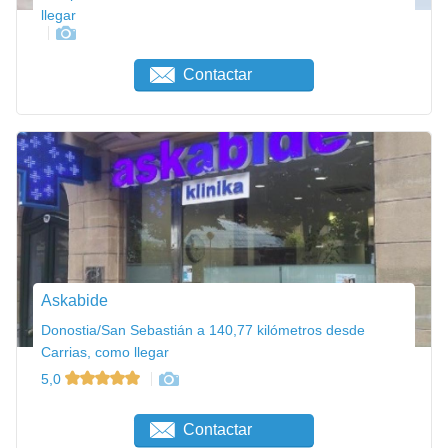
llegar
Contactar
Askabide
Donostia/San Sebastián a 140,77 kilómetros desde
Carrias, como llegar
5,0
Contactar