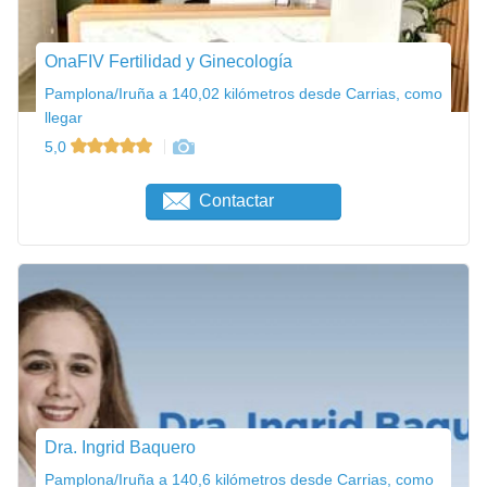
OnaFIV Fertilidad y Ginecología
Pamplona/Iruña a 140,02 kilómetros desde Carrias, como
llegar
5,0
Contactar
Dra. Ingrid Baquero
Pamplona/Iruña a 140,6 kilómetros desde Carrias, como