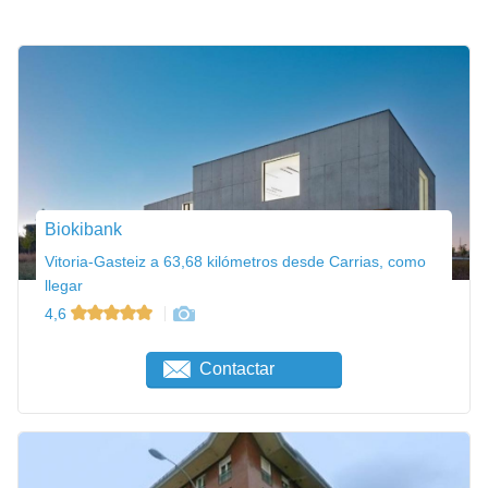
Biokibank
Vitoria-Gasteiz a 63,68 kilómetros desde Carrias, como
llegar
4,6
Contactar