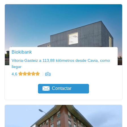
Biokibank
Vitoria-Gasteiz a 113,88 kilómetros desde Cavia, como
llegar
4,6
Contactar