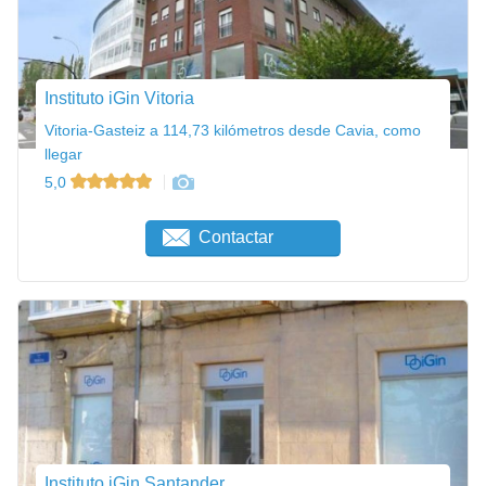
Instituto iGin Vitoria
Vitoria-Gasteiz a 114,73 kilómetros desde Cavia, como
llegar
5,0
Contactar
Instituto iGin Santander