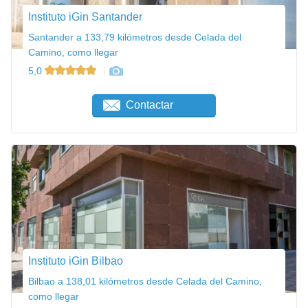
Instituto iGin Santander
Santander a 133,79 kilómetros desde Celada del
Camino, como llegar
5,0
Contactar
Instituto iGin Bilbao
Bilbao a 138,01 kilómetros desde Celada del Camino,
como llegar