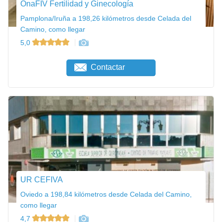
OnaFIV Fertilidad y Ginecología
Pamplona/Iruña a 198,26 kilómetros desde Celada del
Camino, como llegar
5,0
Contactar
UR CEFIVA
Oviedo a 198,84 kilómetros desde Celada del Camino,
como llegar
4,7