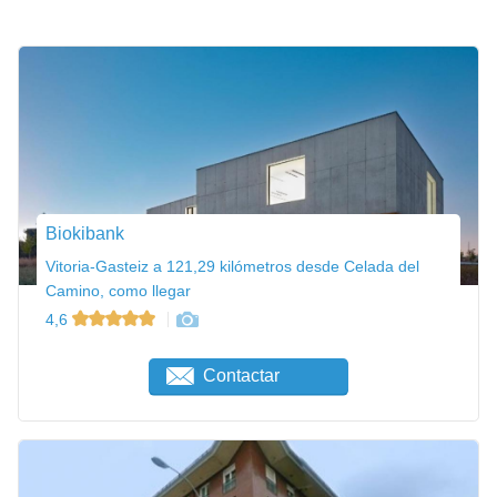
Biokibank
Vitoria-Gasteiz a 121,29 kilómetros desde Celada del
Camino, como llegar
4,6
Contactar