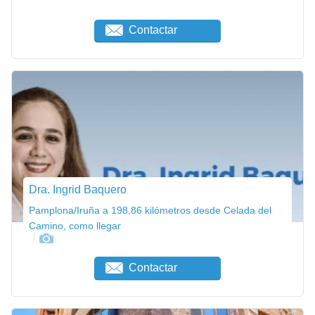
Contactar
Dra. Ingrid Baquero
Pamplona/Iruña a 198,86 kilómetros desde Celada del
Camino, como llegar
Contactar