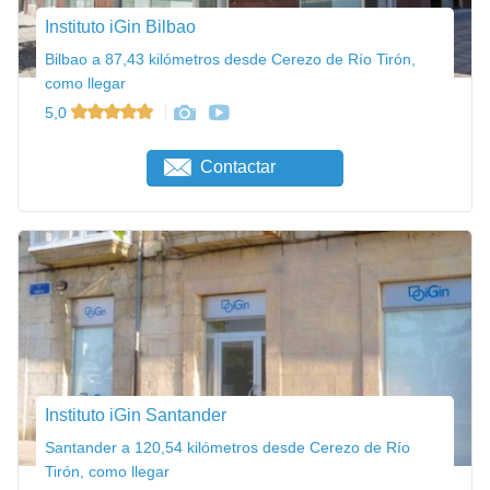
Instituto iGin Bilbao
Bilbao a 87,43 kilómetros desde Cerezo de Río Tirón,
como llegar
5,0
Contactar
Instituto iGin Santander
Santander a 120,54 kilómetros desde Cerezo de Río
Tirón, como llegar