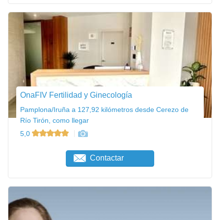
OnaFIV Fertilidad y Ginecología
Pamplona/Iruña a 127,92 kilómetros desde Cerezo de
Río Tirón, como llegar
5,0
Contactar