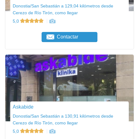
Donostia/San Sebastián a 129,04 kilómetros desde
Cerezo de Río Tirón, como llegar
5,0
Contactar
Askabide
Donostia/San Sebastián a 130,91 kilómetros desde
Cerezo de Río Tirón, como llegar
5,0