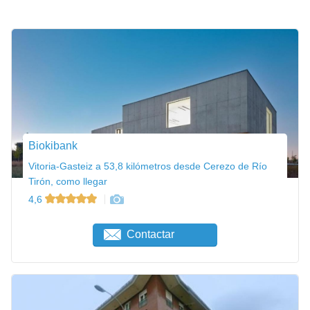
Biokibank
Vitoria-Gasteiz a 53,8 kilómetros desde Cerezo de Río
Tirón, como llegar
4,6
Contactar