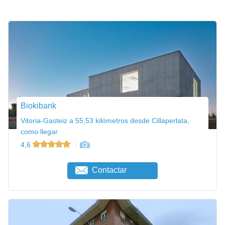
Biokibank
Vitoria-Gasteiz a 55,53 kilómetros desde Cillaperlata,
como llegar
4,6
Contactar