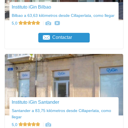
Instituto iGin Bilbao
Bilbao a 63,63 kilómetros desde Cillaperlata, como llegar
5,0
Contactar
Instituto iGin Santander
Santander a 83,75 kilómetros desde Cillaperlata, como
llegar
5,0