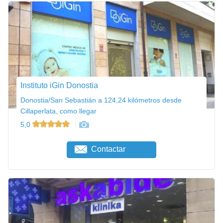
Instituto iGin Donostia
Donostia/San Sebastián a 124,24 kilómetros desde
Cillaperlata, como llegar
5,0
Contactar