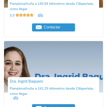
Pamplona/Iruña a 140,84 kilómetros desde Cillaperlata,
como llegar
5,0
Contactar
Dra. Ingrid Baquero
Pamplona/Iruña a 141,25 kilómetros desde Cillaperlata,
como llegar