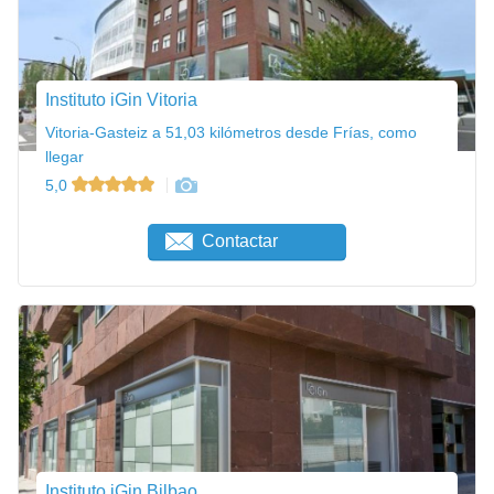
Instituto iGin Vitoria
Vitoria-Gasteiz a 51,03 kilómetros desde Frías, como
llegar
5,0
Contactar
Instituto iGin Bilbao