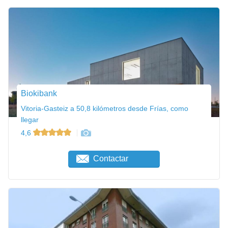
Biokibank
Vitoria-Gasteiz a 50,8 kilómetros desde Frías, como
llegar
4,6
Contactar