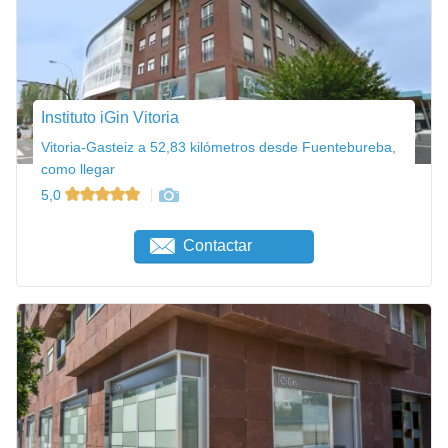
Instituto iGin Vitoria
Vitoria-Gasteiz a 52,83 kilómetros desde Fuentebureba,
como llegar
5,0
Contactar