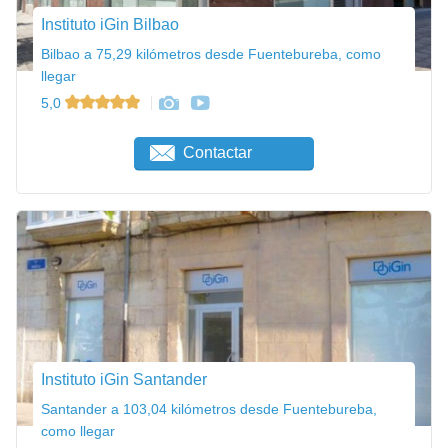
Instituto iGin Bilbao
Bilbao a 75,29 kilómetros desde Fuentebureba, como
llegar
5,0
Contactar
Instituto iGin Santander
Santander a 103,04 kilómetros desde Fuentebureba,
como llegar