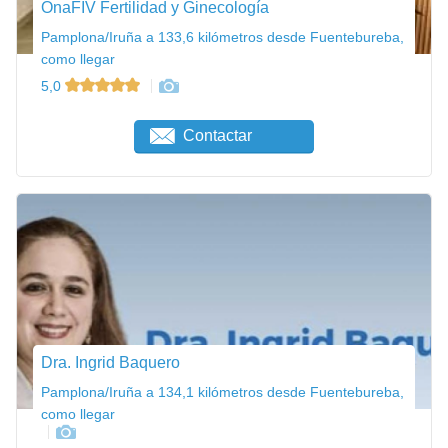
OnaFIV Fertilidad y Ginecología
Pamplona/Iruña a 133,6 kilómetros desde Fuentebureba,
como llegar
5,0
Contactar
Dra. Ingrid Baquero
Pamplona/Iruña a 134,1 kilómetros desde Fuentebureba,
como llegar