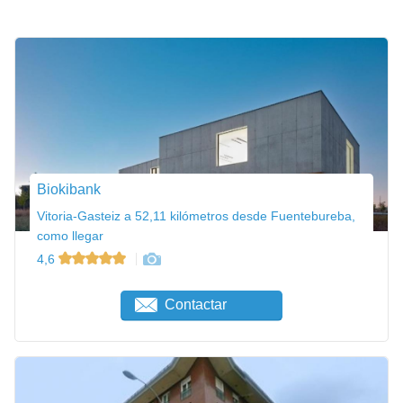
Biokibank
Vitoria-Gasteiz a 52,11 kilómetros desde Fuentebureba,
como llegar
4,6
Contactar