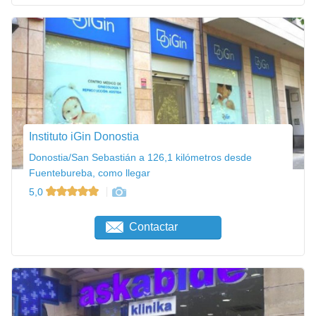
Instituto iGin Donostia
Donostia/San Sebastián a 126,1 kilómetros desde
Fuentebureba, como llegar
5,0
Contactar