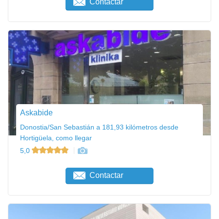
Contactar
Askabide
Donostia/San Sebastián a 181,93 kilómetros desde
Hortigüela, como llegar
5,0
Contactar