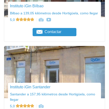
Instituto iGin Bilbao
Bilbao a 139,05 kilómetros desde Hortigüela, como llegar
5,0
Contactar
Instituto iGin Santander
Santander a 157,95 kilómetros desde Hortigüela, como
llegar
5,0