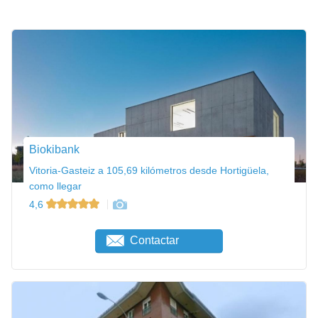
Biokibank
Vitoria-Gasteiz a 105,69 kilómetros desde Hortigüela,
como llegar
4,6
Contactar