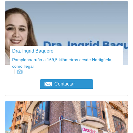
Dra. Ingrid Baquero
Pamplona/Iruña a 169,5 kilómetros desde Hortigüela,
como llegar
Contactar