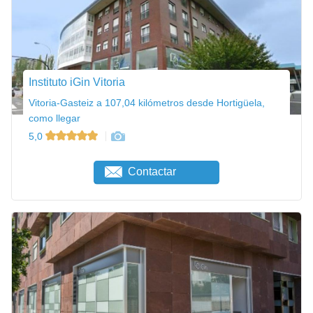
Instituto iGin Vitoria
Vitoria-Gasteiz a 107,04 kilómetros desde Hortigüela,
como llegar
5,0
Contactar