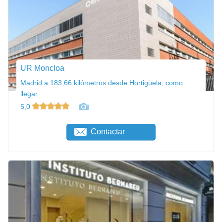
UR Moncloa
Madrid a 183,66 kilómetros desde Hortigüela, como
llegar
5,0
Contactar