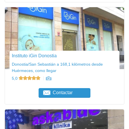
Instituto iGin Donostia
Donostia/San Sebastián a 168,1 kilómetros desde
Huérmeces, como llegar
5,0
Contactar