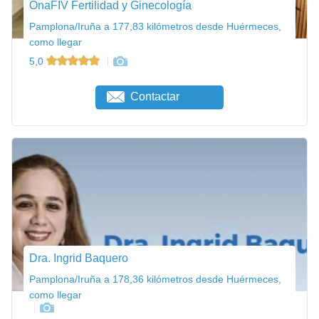
OnaFIV Fertilidad y Ginecología
Pamplona/Iruña a 177,83 kilómetros desde Huérmeces,
como llegar
5,0
Contactar
Dra. Ingrid Baquero
Pamplona/Iruña a 178,36 kilómetros desde Huérmeces,
como llegar