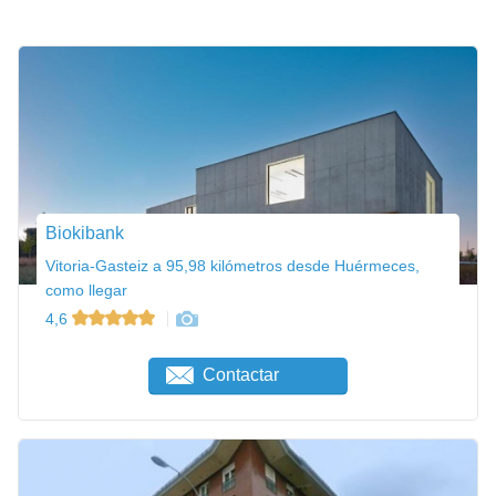
Biokibank
Vitoria-Gasteiz a 95,98 kilómetros desde Huérmeces,
como llegar
4,6
Contactar