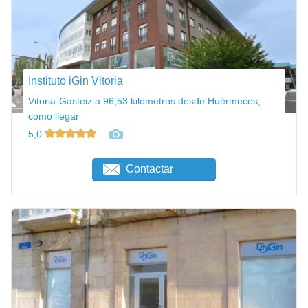
Instituto iGin Vitoria
Vitoria-Gasteiz a 96,53 kilómetros desde Huérmeces,
como llegar
5,0
Contactar