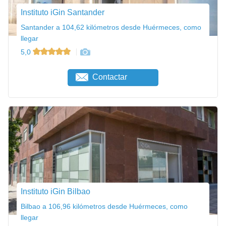
Instituto iGin Santander
Santander a 104,62 kilómetros desde Huérmeces, como
llegar
5,0
Contactar
Instituto iGin Bilbao
Bilbao a 106,96 kilómetros desde Huérmeces, como
llegar