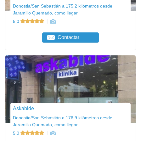
Donostia/San Sebastián a 175,2 kilómetros desde
Jaramillo Quemado, como llegar
5,0
Contactar
Askabide
Donostia/San Sebastián a 176,9 kilómetros desde
Jaramillo Quemado, como llegar
5,0