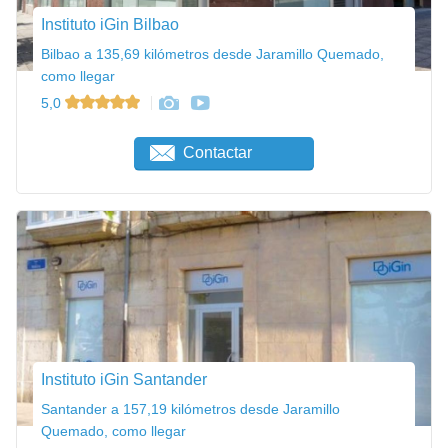
Instituto iGin Bilbao
Bilbao a 135,69 kilómetros desde Jaramillo Quemado,
como llegar
5,0
Contactar
Instituto iGin Santander
Santander a 157,19 kilómetros desde Jaramillo
Quemado, como llegar