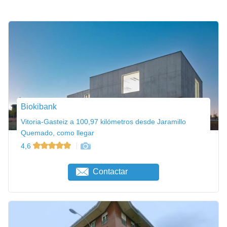
Biokibank
Vitoria-Gasteiz a 100,97 kilómetros desde Jaramillo
Quemado, como llegar
4,6
Contactar