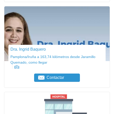
Dra. Ingrid Baquero
Pamplona/Iruña a 163,74 kilómetros desde Jaramillo
Quemado, como llegar
Contactar