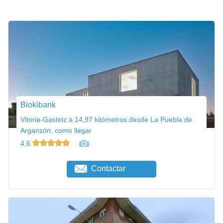
Biokibank
Vitoria-Gasteiz a 14,97 kilómetros desde La Puebla de
Arganzón, como llegar
4,6
Contactar