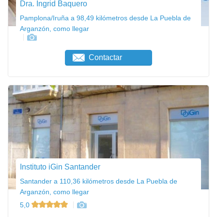
Dra. Ingrid Baquero
Pamplona/Iruña a 98,49 kilómetros desde La Puebla de
Arganzón, como llegar
Contactar
Instituto iGin Santander
Santander a 110,36 kilómetros desde La Puebla de
Arganzón, como llegar
5,0