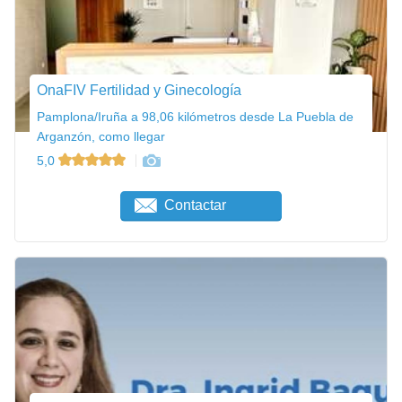
OnaFIV Fertilidad y Ginecología
Pamplona/Iruña a 98,06 kilómetros desde La Puebla de
Arganzón, como llegar
5,0
Contactar