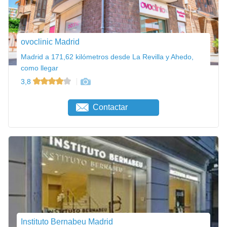
ovoclinic Madrid
Madrid a 171,62 kilómetros desde La Revilla y Ahedo,
como llegar
3,8
Contactar
Instituto Bernabeu Madrid