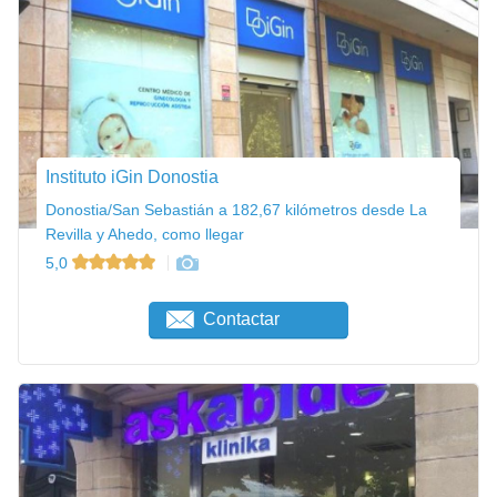
Instituto iGin Donostia
Donostia/San Sebastián a 182,67 kilómetros desde La
Revilla y Ahedo, como llegar
5,0
Contactar