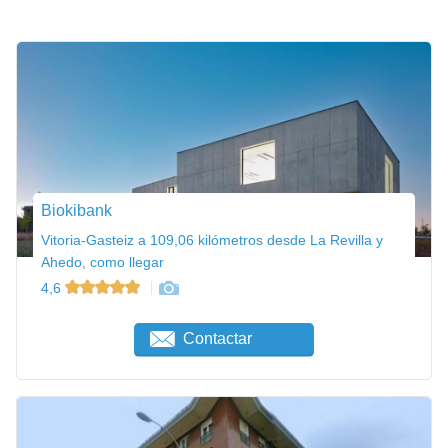
Biokibank
Vitoria-Gasteiz a 109,06 kilómetros desde La Revilla y
Ahedo, como llegar
4,6
Contactar