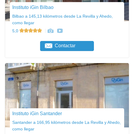
Instituto iGin Bilbao
Bilbao a 145,13 kilómetros desde La Revilla y Ahedo,
como llegar
5,0
Contactar
Instituto iGin Santander
Santander a 166,95 kilómetros desde La Revilla y Ahedo,
como llegar