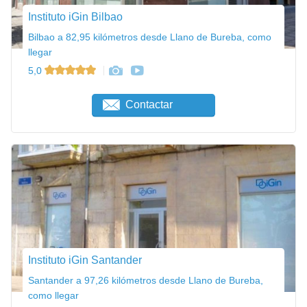
Instituto iGin Bilbao
Bilbao a 82,95 kilómetros desde Llano de Bureba, como
llegar
5,0
Contactar
Instituto iGin Santander
Santander a 97,26 kilómetros desde Llano de Bureba,
como llegar