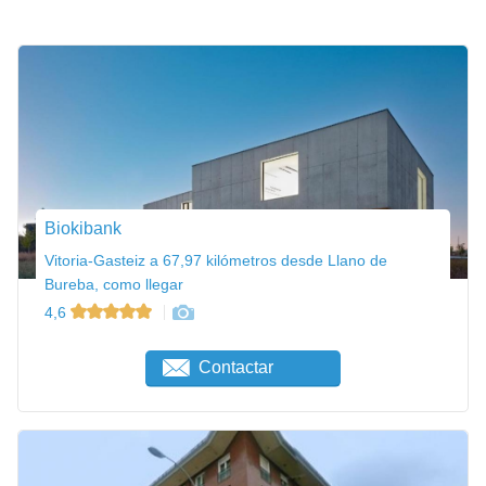
Biokibank
Vitoria-Gasteiz a 67,97 kilómetros desde Llano de
Bureba, como llegar
4,6
Contactar