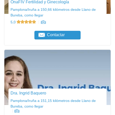
OnaFIV Fertilidad y Ginecología
Pamplona/Iruña a 150,66 kilómetros desde Llano de
Bureba, como llegar
5,0
Contactar
Dra. Ingrid Baquero
Pamplona/Iruña a 151,15 kilómetros desde Llano de
Bureba, como llegar