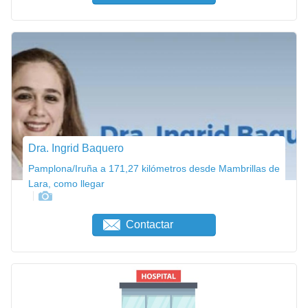
Dra. Ingrid Baquero
Pamplona/Iruña a 171,27 kilómetros desde Mambrillas de
Lara, como llegar
Contactar