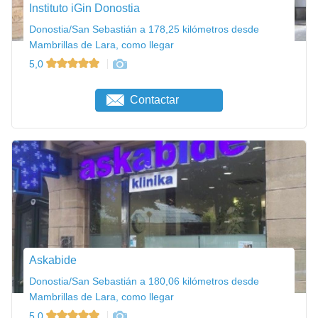
Instituto iGin Donostia
Donostia/San Sebastián a 178,25 kilómetros desde
Mambrillas de Lara, como llegar
5,0
Contactar
Askabide
Donostia/San Sebastián a 180,06 kilómetros desde
Mambrillas de Lara, como llegar
5,0