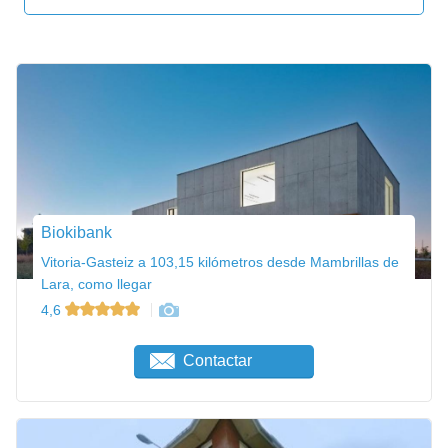
Biokibank
Vitoria-Gasteiz a 103,15 kilómetros desde Mambrillas de
Lara, como llegar
4,6
Contactar