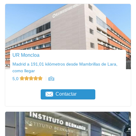
UR Moncloa
Madrid a 191,01 kilómetros desde Mambrillas de Lara,
como llegar
5,0
Contactar