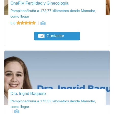
OnaFIV Fertilidad y Ginecología
Pamplona/Iruña a 172,77 kilómetros desde Mamolar,
como llegar
5,0
Contactar
Dra. Ingrid Baquero
Pamplona/Iruña a 173,52 kilómetros desde Mamolar,
como llegar