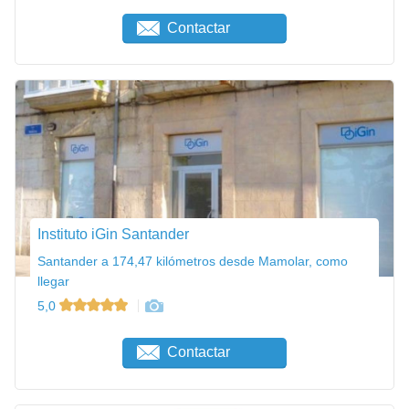
Contactar
Instituto iGin Santander
Santander a 174,47 kilómetros desde Mamolar, como
llegar
5,0
Contactar