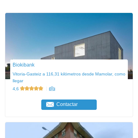
Biokibank
Vitoria-Gasteiz a 116,31 kilómetros desde Mamolar, como
llegar
4,6
Contactar