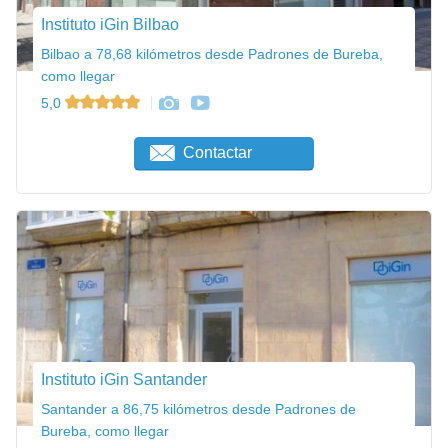
Instituto iGin Bilbao
Bilbao a 78,68 kilómetros desde Padrones de Bureba,
como llegar
5,0
Contactar
Instituto iGin Santander
Santander a 86,75 kilómetros desde Padrones de
Bureba, como llegar