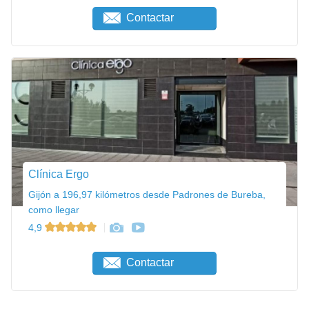
Contactar
Clínica Ergo
Gijón a 196,97 kilómetros desde Padrones de Bureba,
como llegar
4,9
Contactar