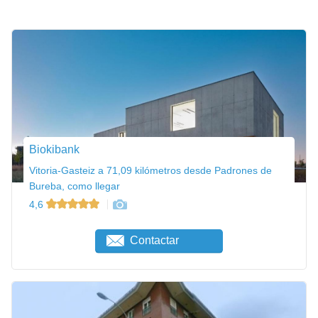
Biokibank
Vitoria-Gasteiz a 71,09 kilómetros desde Padrones de
Bureba, como llegar
4,6
Contactar