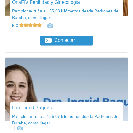
OnaFIV Fertilidad y Ginecología
Pamplona/Iruña a 155,63 kilómetros desde Padrones de
Bureba, como llegar
5,0
Contactar
Dra. Ingrid Baquero
Pamplona/Iruña a 156,07 kilómetros desde Padrones de
Bureba, como llegar