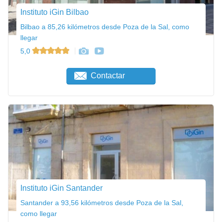
Instituto iGin Bilbao
Bilbao a 85,26 kilómetros desde Poza de la Sal, como
llegar
5,0
Contactar
Instituto iGin Santander
Santander a 93,56 kilómetros desde Poza de la Sal,
como llegar