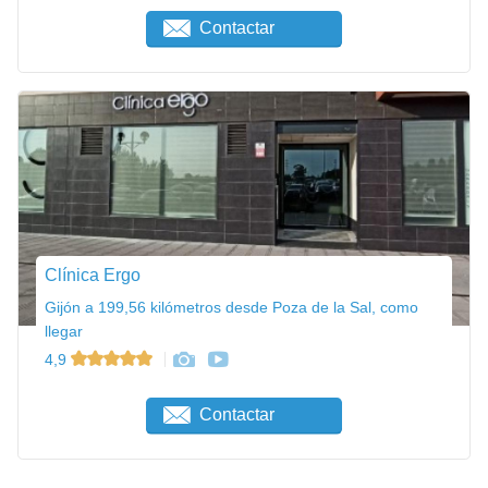
Contactar
Clínica Ergo
Gijón a 199,56 kilómetros desde Poza de la Sal, como
llegar
4,9
Contactar