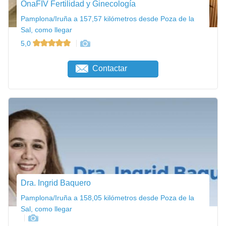
OnaFIV Fertilidad y Ginecología
Pamplona/Iruña a 157,57 kilómetros desde Poza de la
Sal, como llegar
5,0
Contactar
Dra. Ingrid Baquero
Pamplona/Iruña a 158,05 kilómetros desde Poza de la
Sal, como llegar