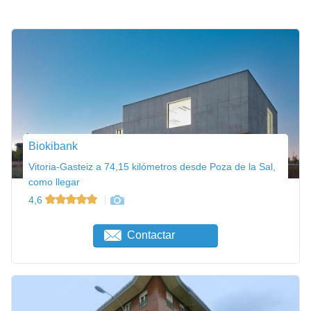
Biokibank
Vitoria-Gasteiz a 74,15 kilómetros desde Poza de la Sal,
como llegar
4,6
Contactar