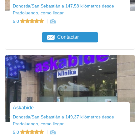
Donostia/San Sebastián a 147,58 kilómetros desde
Pradoluengo, como llegar
5,0
Contactar
Askabide
Donostia/San Sebastián a 149,37 kilómetros desde
Pradoluengo, como llegar
5,0