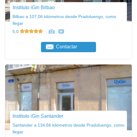
Instituto iGin Bilbao
Bilbao a 107,06 kilómetros desde Pradoluengo, como
llegar
5,0
Contactar
Instituto iGin Santander
Santander a 134,66 kilómetros desde Pradoluengo, como
llegar