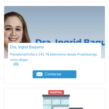
Dra. Ingrid Baquero
Pamplona/Iruña a 141,76 kilómetros desde Pradoluengo,
como llegar
Contactar