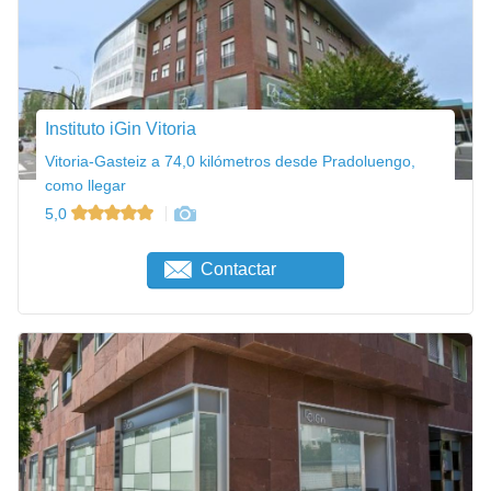
Instituto iGin Vitoria
Vitoria-Gasteiz a 74,0 kilómetros desde Pradoluengo,
como llegar
5,0
Contactar