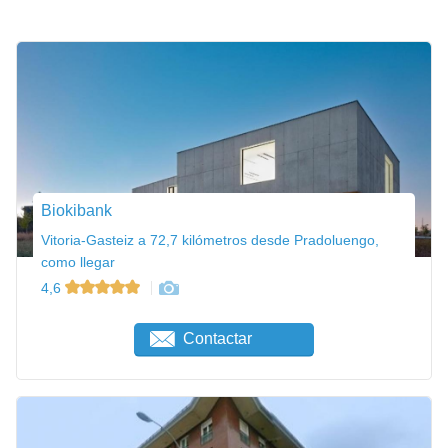
Biokibank
Vitoria-Gasteiz a 72,7 kilómetros desde Pradoluengo,
como llegar
4,6
Contactar