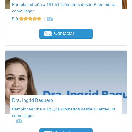
Pamplona/Iruña a 181,51 kilómetros desde Puentedura,
como llegar
5,0
Contactar
Dra. Ingrid Baquero
Pamplona/Iruña a 182,21 kilómetros desde Puentedura,
como llegar