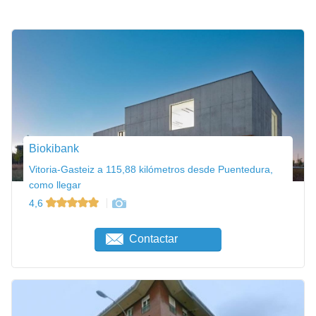
Biokibank
Vitoria-Gasteiz a 115,88 kilómetros desde Puentedura,
como llegar
4,6
Contactar