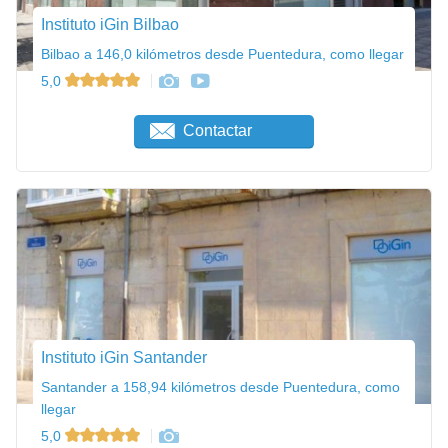
Instituto iGin Bilbao
Bilbao a 146,0 kilómetros desde Puentedura, como llegar
5,0
Contactar
Instituto iGin Santander
Santander a 158,94 kilómetros desde Puentedura, como
llegar
5,0