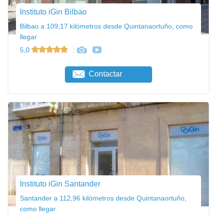
Instituto iGin Bilbao
Bilbao a 109,17 kilómetros desde Quintanaortuño, como
llegar
5,0
Contactar
Instituto iGin Santander
Santander a 112,96 kilómetros desde Quintanaortuño,
como llegar