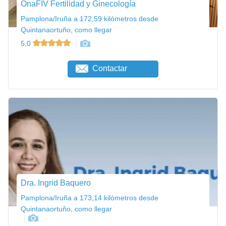
OnaFIV Fertilidad y Ginecología
Pamplona/Iruña a 172,59 kilómetros desde
Quintanaortuño, como llegar
5,0
Contactar
Dra. Ingrid Baquero
Pamplona/Iruña a 173,14 kilómetros desde
Quintanaortuño, como llegar