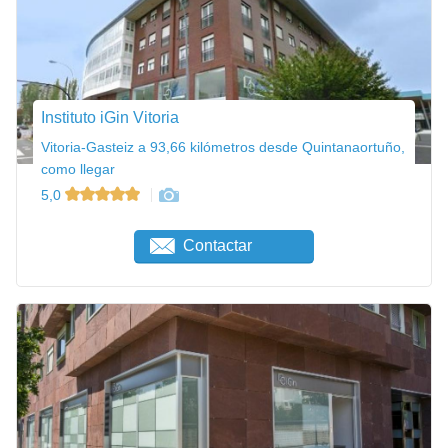
Instituto iGin Vitoria
Vitoria-Gasteiz a 93,66 kilómetros desde Quintanaortuño,
como llegar
5,0
Contactar