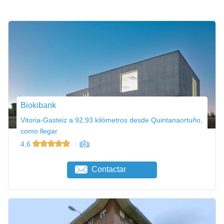
Biokibank
Vitoria-Gasteiz a 92,93 kilómetros desde Quintanaortuño,
como llegar
4,6
Contactar