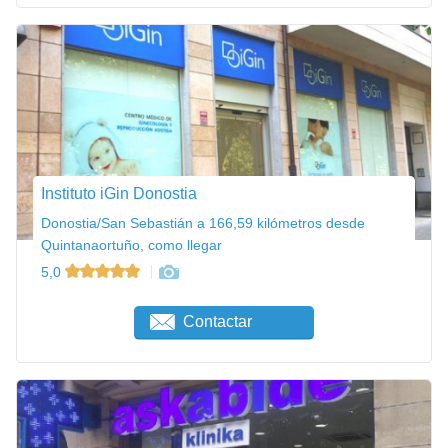
Instituto iGin Donostia
Donostia/San Sebastián a 166,59 kilómetros desde
Quintanaortuño, como llegar
5,0
Contactar